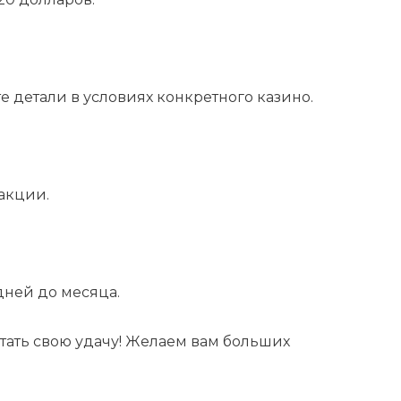
е детали в условиях конкретного казино.
акции.
дней до месяца.
ытать свою удачу! Желаем вам больших