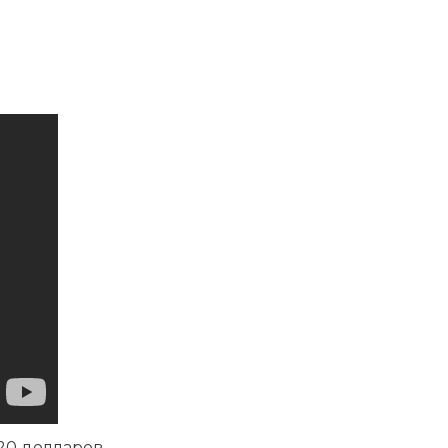
20 долларов.