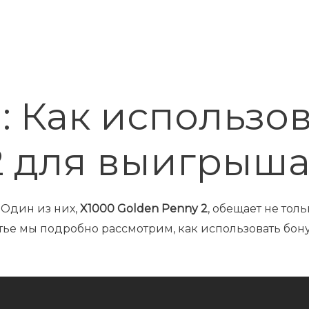
: Как использов
2 для выигрыш
 Один из них,
X1000 Golden Penny 2
, обещает не тол
атье мы подробно рассмотрим, как использовать бо