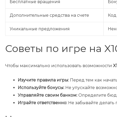
Бесплатные вращения
Бон
Дополнительные средства на счете
Код
Уникальные предложения
Нек
Советы по игре на X1
Чтобы максимально использовать возможности
X
Изучите правила игры:
Перед тем как начать
Используйте бонусы:
Не упускайте возможно
Управляйте своим банком:
Определите бюдже
Играйте ответственно:
Не забывайте делать 